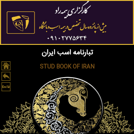
تبارنامه اسب ایران
STUD BOOK OF IRAN