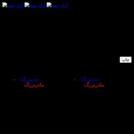
تبارنامه اسب ایران
STUD BOOK OF IRAN
WWW.SHEYHE.COM
چاپ
تولید
نام اسب
آر دی ام مار حالا
کننده
*
- پدربزرگ:
*
-
*
- پدربزرگ:
*
-
پدر
مادر
مادربزرگ:
*
مادربزرگ:
*
-
کاربری
مادیان تولیدی
کشور
-
جنسیت
مادیان
استان
1351-10-11
تاریخ تولد
مالک
وارد
تاریخ ورود
کننده
-
تیره
نژاد
عرب
شماره
شماره